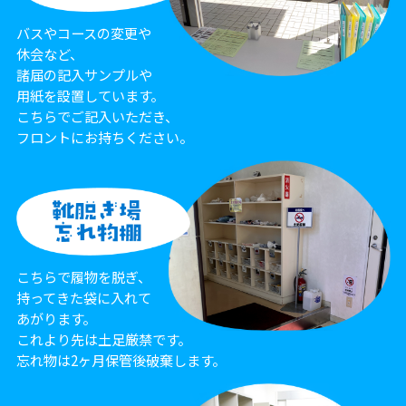
バスやコースの変更や
休会など、
諸届の記入サンプルや
用紙を設置しています。
こちらでご記入いただき、
フロントにお持ちください。
こちらで履物を脱ぎ、
持ってきた袋に入れて
あがります。
これより先は土足厳禁です。
忘れ物は2ヶ月保管後破棄します。